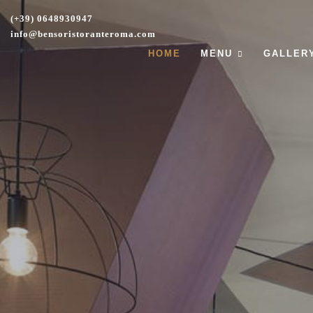
(+39) 0648930947
info@bensoristoranteroma.com
HOME
MENU
GALLER